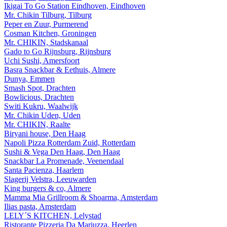
Ikigai To Go Station Eindhoven, Eindhoven
Mr. Chikin Tilburg, Tilburg
Peper en Zuur, Purmerend
Cosman Kitchen, Groningen
Mr. CHIKIN, Stadskanaal
Gado to Go Rijnsburg, Rijnsburg
Uchi Sushi, Amersfoort
Basra Snackbar & Eethuis, Almere
Dunya, Emmen
Smash Spot, Drachten
Bowlicious, Drachten
Switi Kukru, Waalwijk
Mr. Chikin Uden, Uden
Mr. CHIKIN, Raalte
Biryani house, Den Haag
Napoli Pizza Rotterdam Zuid, Rotterdam
Sushi & Vega Den Haag, Den Haag
Snackbar La Promenade, Veenendaal
Santa Pacienza, Haarlem
Slagerij Velstra, Leeuwarden
King burgers & co, Almere
Mamma Mia Grillroom & Shoarma, Amsterdam
Ilias pasta, Amsterdam
LELY´S KITCHEN, Lelystad
Ristorante Pizzeria Da Mariuzza, Heerlen