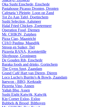
Oka Sushi Enschede, Enschede
Pastahouse Picasso Dronten, Dronten
Cafetaria 't Pleintje, Loon op Zand
Tot Zo Aan Tafel, Doetinchem
Sushi Selection, Aalsmeer
Halal Fried Chicken, Zoetermeer
Operation Food, Diemen
Mr. CHIKIN, Zutphen
Pizza Ciao, Maastricht
CIAO Paulina, Maasdijk
Stroop en Suiker, Tiel
Pizzeria BANA, Kootstertille
Slicehouse, Groningen
De Gouden Rib, Enschede
Baraka foods and drinks, Gorinchem
The Gyros Spot, Zaandam
Grand Café Hart van Dieren, Dieren
Loco Lucho's Burrito's & Bowls, Zaandam
Itaewon - BBQ, Kerkrade
Pizzeria Vino, Annen
Yallah Bbq, Assen
Sushi Eight Katwijk, Katwijk
Kip Corner Exloo, Exloo
Bubbels & Brood, Bilthoven