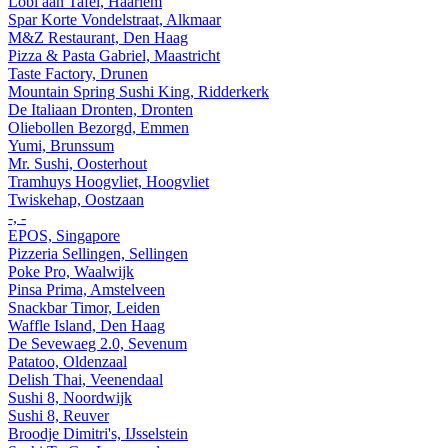
Lobi aan Tafel, Haarlem
Spar Korte Vondelstraat, Alkmaar
M&Z Restaurant, Den Haag
Pizza & Pasta Gabriel, Maastricht
Taste Factory, Drunen
Mountain Spring Sushi King, Ridderkerk
De Italiaan Dronten, Dronten
Oliebollen Bezorgd, Emmen
Yumi, Brunssum
Mr. Sushi, Oosterhout
Tramhuys Hoogvliet, Hoogvliet
Twiskehap, Oostzaan
-, -
EPOS, Singapore
Pizzeria Sellingen, Sellingen
Poke Pro, Waalwijk
Pinsa Prima, Amstelveen
Snackbar Timor, Leiden
Waffle Island, Den Haag
De Sevewaeg 2.0, Sevenum
Patatoo, Oldenzaal
Delish Thai, Veenendaal
Sushi 8, Noordwijk
Sushi 8, Reuver
Broodje Dimitri's, IJsselstein