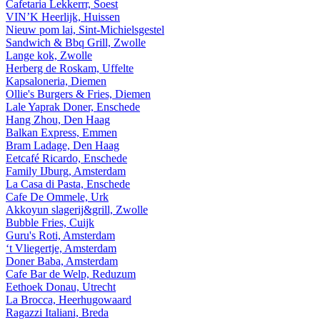
Cafetaria Lekkerrr, Soest
VIN’K Heerlijk, Huissen
Nieuw pom lai, Sint-Michielsgestel
Sandwich & Bbq Grill, Zwolle
Lange kok, Zwolle
Herberg de Roskam, Uffelte
Kapsaloneria, Diemen
Ollie's Burgers & Fries, Diemen
Lale Yaprak Doner, Enschede
Hang Zhou, Den Haag
Balkan Express, Emmen
Bram Ladage, Den Haag
Eetcafé Ricardo, Enschede
Family IJburg, Amsterdam
La Casa di Pasta, Enschede
Cafe De Ommele, Urk
Akkoyun slagerij&grill, Zwolle
Bubble Fries, Cuijk
Guru's Roti, Amsterdam
‘t Vliegertje, Amsterdam
Doner Baba, Amsterdam
Cafe Bar de Welp, Reduzum
Eethoek Donau, Utrecht
La Brocca, Heerhugowaard
Ragazzi Italiani, Breda