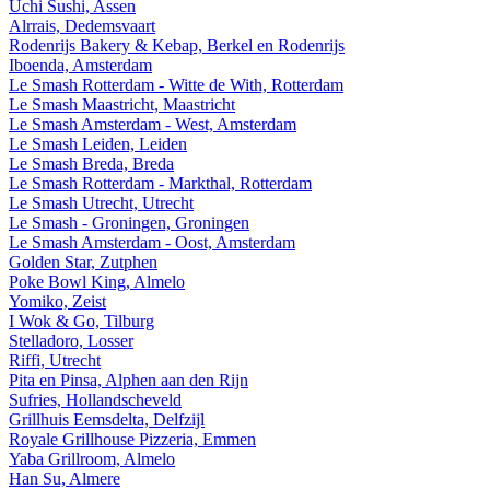
Uchi Sushi, Assen
Alrrais, Dedemsvaart
Rodenrijs Bakery & Kebap, Berkel en Rodenrijs
Iboenda, Amsterdam
Le Smash Rotterdam - Witte de With, Rotterdam
Le Smash Maastricht, Maastricht
Le Smash Amsterdam - West, Amsterdam
Le Smash Leiden, Leiden
Le Smash Breda, Breda
Le Smash Rotterdam - Markthal, Rotterdam
Le Smash Utrecht, Utrecht
Le Smash - Groningen, Groningen
Le Smash Amsterdam - Oost, Amsterdam
Golden Star, Zutphen
Poke Bowl King, Almelo
Yomiko, Zeist
I Wok & Go, Tilburg
Stelladoro, Losser
Riffi, Utrecht
Pita en Pinsa, Alphen aan den Rijn
Sufries, Hollandscheveld
Grillhuis Eemsdelta, Delfzijl
Royale Grillhouse Pizzeria, Emmen
Yaba Grillroom, Almelo
Han Su, Almere