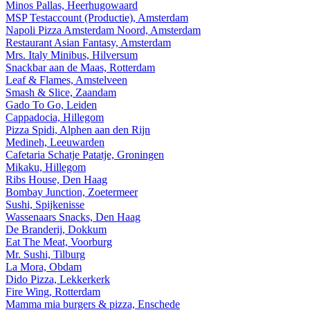
Minos Pallas, Heerhugowaard
MSP Testaccount (Productie), Amsterdam
Napoli Pizza Amsterdam Noord, Amsterdam
Restaurant Asian Fantasy, Amsterdam
Mrs. Italy Minibus, Hilversum
Snackbar aan de Maas, Rotterdam
Leaf & Flames, Amstelveen
Smash & Slice, Zaandam
Gado To Go, Leiden
Cappadocia, Hillegom
Pizza Spidi, Alphen aan den Rijn
Medineh, Leeuwarden
Cafetaria Schatje Patatje, Groningen
Mikaku, Hillegom
Ribs House, Den Haag
Bombay Junction, Zoetermeer
Sushi, Spijkenisse
Wassenaars Snacks, Den Haag
De Branderij, Dokkum
Eat The Meat, Voorburg
Mr. Sushi, Tilburg
La Mora, Obdam
Dido Pizza, Lekkerkerk
Fire Wing, Rotterdam
Mamma mia burgers & pizza, Enschede