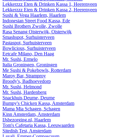
Lekkerzzz Eten & Drinken Kassa 1, Heerenveen
Lekkerzzz Eten & Drinken Kassa 2, Heerenveen
Sushi & Vega Haarlem, Haarlem
Indonesian Street Food Kassa, Ede
Sushi Brothers Zwolle, Zwolle
Rasa Senang Oisterwijk, Oisterwijk
Smashspot, Surhuisterveen
Pastaspot, Surhuisterveen
Bowlicious, Surhuisterveen
Eetcafe Milano, Den Haag
Mr. Sushi, Ermelo
Italia Groningen, Groningen
Me Sushi & Pokebowls, Rotterdam
Maroy Bar, Stramproy
Broody's, Badhoevedorp
Mr. Sushi, Helmond
Mr. Sushi, Hardenberg
Snackhuis Deurne, Deurne
Bumpy's Chicken Kassa, Amsterdam
Mama Mia Schagen, Schagen
Kinn Amsterdam, Amsterdam
IJsbezorging.nl, Haarlem
Tom's Cafetaria Kassa, Leeuwaarden
Sitedish Test, Amsterdam
Layali, Emmer-Compascuum