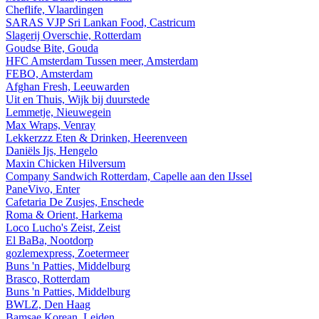
Cheflife, Vlaardingen
SARAS VJP Sri Lankan Food, Castricum
Slagerij Overschie, Rotterdam
Goudse Bite, Gouda
HFC Amsterdam Tussen meer, Amsterdam
FEBO, Amsterdam
Afghan Fresh, Leeuwarden
Uit en Thuis, Wijk bij duurstede
Lemmetje, Nieuwegein
Max Wraps, Venray
Lekkerzzz Eten & Drinken, Heerenveen
Daniëls Ijs, Hengelo
Maxin Chicken Hilversum
Company Sandwich Rotterdam, Capelle aan den IJssel
PaneVivo, Enter
Cafetaria De Zusjes, Enschede
Roma & Orient, Harkema
Loco Lucho's Zeist, Zeist
El BaBa, Nootdorp
gozlemexpress, Zoetermeer
Buns 'n Patties, Middelburg
Brasco, Rotterdam
Buns 'n Patties, Middelburg
BWLZ, Den Haag
Bamsae Korean, Leiden