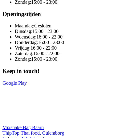
Zondag:
15:00 - 23:00
Openingstijden
Maandag:
Gesloten
Dinsdag:
15:00 - 23:00
Woensdag:
16:00 - 22:00
Donderdag:
16:00 - 23:00
Vrijdag:
16:00 - 22:00
Zaterdag:
16:00 - 22:00
Zondag:
15:00 - 23:00
Keep in touch!
Google Play
Online totaaloplossing door Sitedish
Mixshake Bar, Baarn
ThipTop Thai food, Culemborg