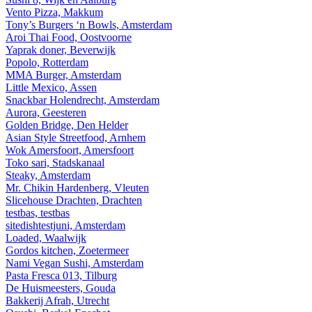
Vento Pizza, Makkum
Tony’s Burgers ‘n Bowls, Amsterdam
Aroi Thai Food, Oostvoorne
Yaprak doner, Beverwijk
Popolo, Rotterdam
MMA Burger, Amsterdam
Little Mexico, Assen
Snackbar Holendrecht, Amsterdam
Aurora, Geesteren
Golden Bridge, Den Helder
Asian Style Streetfood, Arnhem
Wok Amersfoort, Amersfoort
Toko sari, Stadskanaal
Steaky, Amsterdam
Mr. Chikin Hardenberg, Vleuten
Slicehouse Drachten, Drachten
testbas, testbas
sitedishtestjuni, Amsterdam
Loaded, Waalwijk
Gordos kitchen, Zoetermeer
Nami Vegan Sushi, Amsterdam
Pasta Fresca 013, Tilburg
De Huismeesters, Gouda
Bakkerij Afrah, Utrecht