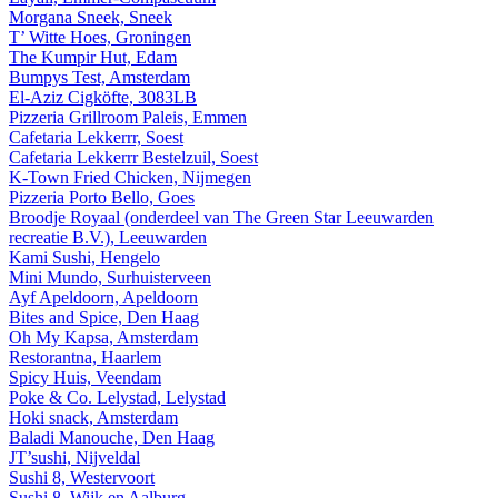
Morgana Sneek, Sneek
T’ Witte Hoes, Groningen
The Kumpir Hut, Edam
Bumpys Test, Amsterdam
El-Aziz Cigköfte, 3083LB
Pizzeria Grillroom Paleis, Emmen
Cafetaria Lekkerrr, Soest
Cafetaria Lekkerrr Bestelzuil, Soest
K-Town Fried Chicken, Nijmegen
Pizzeria Porto Bello, Goes
Broodje Royaal (onderdeel van The Green Star Leeuwarden
recreatie B.V.), Leeuwarden
Kami Sushi, Hengelo
Mini Mundo, Surhuisterveen
Ayf Apeldoorn, Apeldoorn
Bites and Spice, Den Haag
Oh My Kapsa, Amsterdam
Restorantna, Haarlem
Spicy Huis, Veendam
Poke & Co. Lelystad, Lelystad
Hoki snack, Amsterdam
Baladi Manouche, Den Haag
JT’sushi, Nijveldal
Sushi 8, Westervoort
Sushi 8, Wijk en Aalburg