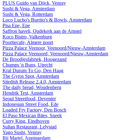
PLUS Guido van Dijck, Venray
Sushi & Vega, Amsterdam
Sushi & Vega, Rotterdam
Loco Lucho's Burrito's & Bowls, Amsterdam
Pisa Epe, Epe
Saffron haveli, Oudekerk aan de Amstel
Koco Bistro, Valkenburg
Poortiecafe, Almere poort
Pizza Palace Veenoor, Veenoord/Nieuw-Amsterdam
Pizza Palace Veenoord, Veenoord/Nieuw-Amsterdam
De Broodjesfabriek, Hoogezand
Chumps 'n Buns, Utrecht
Kral Durum To Go, Den Haag
The Gyros Spot, Amsterdam
Sitedish Release 2.4.0, Amsterdam
The daily bread, Woudenberg
Hendrik Test, Amsterdam
Seoul Streetfood, Deventer
Indonesian Street Food, Ede
Loaded Fry Factory, Den Bosch
El Paso Mexican Bites, Sneek
Curry King, Eindhoven
Sultan Restaurant, Lelystad
Yago Sushi, Venray
Bij Mariel, Appingedam