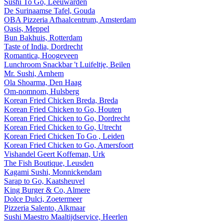
Sushi To Go, Leeuwarden
De Surinaamse Tafel, Gouda
OBA Pizzeria Afhaalcentrum, Amsterdam
Oasis, Meppel
Bun Bakhuis, Rotterdam
Taste of India, Dordrecht
Romantica, Hoogeveen
Lunchroom Snackbar 't Luifeltje, Beilen
Mr. Sushi, Arnhem
Ola Shoarma, Den Haag
Om-nomnom, Hulsberg
Korean Fried Chicken Breda, Breda
Korean Fried Chicken to Go, Houten
Korean Fried Chicken to Go, Dordrecht
Korean Fried Chicken to Go, Utrecht
Korean Fried Chicken To Go , Leiden
Korean Fried Chicken to Go, Amersfoort
Vishandel Geert Koffeman, Urk
The Fish Boutique, Leusden
Kagami Sushi, Monnickendam
Sarap to Go, Kaatsheuvel
King Burger & Co, Almere
Dolce Dulci, Zoetermeer
Pizzeria Salento, Alkmaar
Sushi Maestro Maaltijdservice, Heerlen