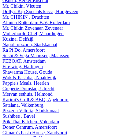
Osushi, Berkel-Enschot
Mr. Chikin, Vleuten
Dolly's Kip Specials kassa, Hoogeveen
Mr. CHIKIN , Drachten
Almina Rotterdam B.V, Rotterdam
Mr. Chikin Zevenaar, Zevenaar
Mullerhoofd Chef, Vlaardingen
Kuzina, Delfzijl
Napoli pizzaria, Stadskanaal
Ra Pi Do, Amersfoort
Sushi & Vega Maarssen, Maarssen
FEBOAT, Amsterdam
Fire wing, Harlingen
Shawarma House, Gouda
Wok & Pastabar, Naaldwijk
Pappie's Meals, Heerlen
Creperie Domstad, Utrecht
Mervan eethuis, Helmond
Karimi’s Grill & BBQ, Apeldoorn
Satalana, Valkenburg
Pizzeria Vittoria, Stadskanaal
Sushibee , Bavel
Prik Thai Kitchen, Volendam
Doner Centrum, Amersfoort
Gimara's Pasta House, Zandvoort