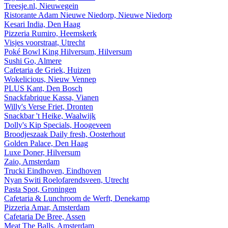
Treesje.nl, Nieuwegein
Ristorante Adam Nieuwe Niedorp, Nieuwe Niedorp
Kesari India, Den Haag
Pizzeria Rumiro, Heemskerk
Visjes voorstraat, Utrecht
Poké Bowl King Hilversum, Hilversum
Sushi Go, Almere
Cafetaria de Griek, Huizen
Wokelicious, Nieuw Vennep
PLUS Kant, Den Bosch
Snackfabrique Kassa, Vianen
Willy's Verse Friet, Dronten
Snackbar 't Heike, Waalwijk
Dolly's Kip Specials, Hoogeveen
Broodjeszaak Daily fresh, Oosterhout
Golden Palace, Den Haag
Luxe Doner, Hilversum
Zaio, Amsterdam
Trucki Eindhoven, Eindhoven
Nyan Switi Roelofarendsveen, Utrecht
Pasta Spot, Groningen
Cafetaria & Lunchroom de Werft, Denekamp
Pizzeria Amar, Amsterdam
Cafetaria De Bree, Assen
Meat The Balls, Amsterdam