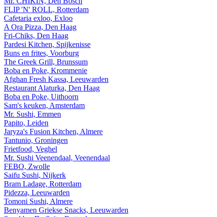
Mr. CHIKIN, Den Bosch
FLIP 'N' ROLL, Rotterdam
Cafetaria exloo, Exloo
A Ora Pizza, Den Haag
Fri-Chiks, Den Haag
Pardesi Kitchen, Spijkenisse
Buns en frites, Voorburg
The Greek Grill, Brunssum
Boba en Poke, Krommenie
Afghan Fresh Kassa, Leeuwarden
Restaurant Alaturka, Den Haag
Boba en Poke, Uithoorn
Sam's keuken, Amsterdam
Mr. Sushi, Emmen
Papito, Leiden
Jaryza's Fusion Kitchen, Almere
Tantunio, Groningen
Frietfood, Veghel
Mr. Sushi Veenendaal, Veenendaal
FEBO, Zwolle
Saifu Sushi, Nijkerk
Bram Ladage, Rotterdam
Pidezza, Leeuwarden
Tomoni Sushi, Almere
Benyamen Griekse Snacks, Leeuwarden