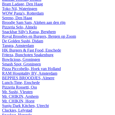
Bram Ladage, Den Haag
Toko Nil, Wateringen
WOW Pasta's, Rotterdam
Sereno, Den Haag
Broodje Sam Sam, Alphen aan den rijn
Pizzeria Selo, Almelo
Snackbar Silly's Kassa, Berghem
Royal Broodjes en Burgers, Bergen op Zoom
De Golden Sushi, Didam
Tangra, Amsterdam
HK Burgers & Fast Food, Enschede
Friteza, Bunchoten Spakenburg
Bowlicious, Groningen
Smash Spot, Groningen
Pizza Piccobello, Hoek van Holland
RAM Hospitality BV, Amsterdam
BEPPIES BROODJES, Almere
Lunch-Time, Enschede
Pizzeria Rossetti, Oss
Mr. Sushi, Vleuten
Mr. CHIKIN, Arnhem
Mr. CHIKIN, Horst
Sunju Dark Kitchen, Utrecht
Cluckies, Lelystad
Snackyz, Hengelo