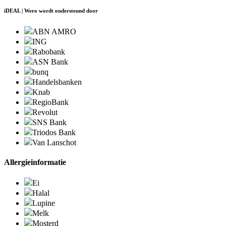
iDEAL | Wero wordt ondersteund door
ABN AMRO
ING
Rabobank
ASN Bank
bunq
Handelsbanken
Knab
RegioBank
Revolut
SNS Bank
Triodos Bank
Van Lanschot
Allergieinformatie
Ei
Halal
Lupine
Melk
Mosterd