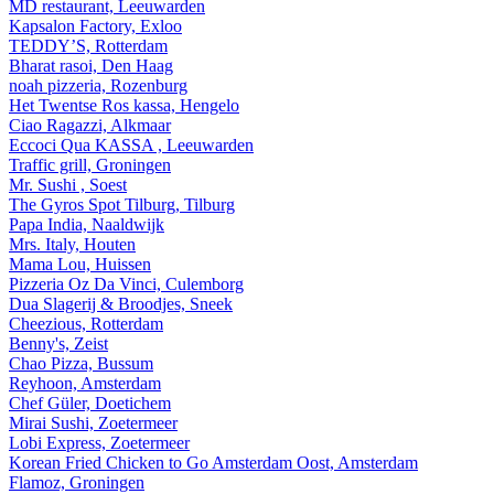
MD restaurant, Leeuwarden
Kapsalon Factory, Exloo
TEDDY’S, Rotterdam
Bharat rasoi, Den Haag
noah pizzeria, Rozenburg
Het Twentse Ros kassa, Hengelo
Ciao Ragazzi, Alkmaar
Eccoci Qua KASSA , Leeuwarden
Traffic grill, Groningen
Mr. Sushi , Soest
The Gyros Spot Tilburg, Tilburg
Papa India, Naaldwijk
Mrs. Italy, Houten
Mama Lou, Huissen
Pizzeria Oz Da Vinci, Culemborg
Dua Slagerij & Broodjes, Sneek
Cheezious, Rotterdam
Benny's, Zeist
Chao Pizza, Bussum
Reyhoon, Amsterdam
Chef Güler, Doetichem
Mirai Sushi, Zoetermeer
Lobi Express, Zoetermeer
Korean Fried Chicken to Go Amsterdam Oost, Amsterdam
Flamoz, Groningen