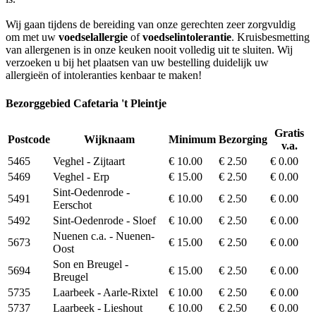
Wij gaan tijdens de bereiding van onze gerechten zeer zorgvuldig
om met uw
voedselallergie
of
voedselintolerantie
. Kruisbesmetting
van allergenen is in onze keuken nooit volledig uit te sluiten. Wij
verzoeken u bij het plaatsen van uw bestelling duidelijk uw
allergieën of intoleranties kenbaar te maken!
Bezorggebied Cafetaria 't Pleintje
Gratis
Postcode
Wijknaam
Minimum
Bezorging
v.a.
5465
Veghel - Zijtaart
€ 10.00
€ 2.50
€ 0.00
5469
Veghel - Erp
€ 15.00
€ 2.50
€ 0.00
Sint-Oedenrode -
5491
€ 10.00
€ 2.50
€ 0.00
Eerschot
5492
Sint-Oedenrode - Sloef
€ 10.00
€ 2.50
€ 0.00
Nuenen c.a. - Nuenen-
5673
€ 15.00
€ 2.50
€ 0.00
Oost
Son en Breugel -
5694
€ 15.00
€ 2.50
€ 0.00
Breugel
5735
Laarbeek - Aarle-Rixtel
€ 10.00
€ 2.50
€ 0.00
5737
Laarbeek - Lieshout
€ 10.00
€ 2.50
€ 0.00