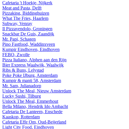
Cafetaria 't Hoekje, Nijkerk
Meat and Pasta, Delft
Pizzaking, Biddinghuizen
What The Fries, Haarlem
Subway, Venray
Il Pizzavendolo, Groningen
Snackbar De Guis, Zaandijk
Mr. Papi, Schagen
Pino Fastfood, Waddinxveen
Kumpir Eindhoven, Eindhoven
FEBO, Zwolle
Pizza Italiano, Alphen aan den Rijn
Bier Express Waalwijk, Waalwijk
Ribs & Buns, Lelystad
Poke Poke IJburg, Amsterdam
Kumpir & manti 58, Amsterdam
Mr. Sam, Julianadorp
Unlock The Meal, Nieuw Amsterdam
Lucky Sushi, Tilburg
Unlock The Meal, Emmerhout
Bella Milano, Hendrik Ido Ambacht
Cafetaria De Lanteern, Enschede
Kaaskop, Rotterdam
Cafetaria Effe Om, Oud-Beijerland
Light City Food, Eindhoven