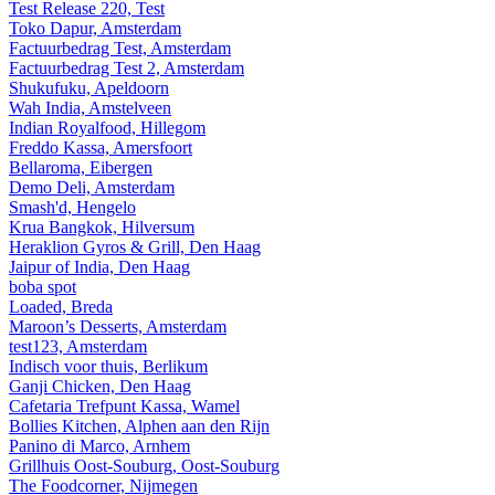
Test Release 220, Test
Toko Dapur, Amsterdam
Factuurbedrag Test, Amsterdam
Factuurbedrag Test 2, Amsterdam
Shukufuku, Apeldoorn
Wah India, Amstelveen
Indian Royalfood, Hillegom
Freddo Kassa, Amersfoort
Bellaroma, Eibergen
Demo Deli, Amsterdam
Smash'd, Hengelo
Krua Bangkok, Hilversum
Heraklion Gyros & Grill, Den Haag
Jaipur of India, Den Haag
boba spot
Loaded, Breda
Maroon’s Desserts, Amsterdam
test123, Amsterdam
Indisch voor thuis, Berlikum
Ganji Chicken, Den Haag
Cafetaria Trefpunt Kassa, Wamel
Bollies Kitchen, Alphen aan den Rijn
Panino di Marco, Arnhem
Grillhuis Oost-Souburg, Oost-Souburg
The Foodcorner, Nijmegen