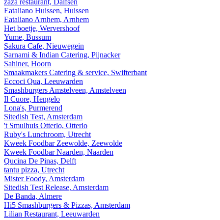
zaza restaurant, Dalfsen
Eataliano Huissen, Huissen
Eataliano Arnhem, Arnhem
Het boetje, Wervershoof
Yume, Bussum
Sakura Cafe, Nieuwegein
Sarnami & Indian Catering, Pijnacker
Sahiner, Hoorn
Smaakmakers Catering & service, Swifterbant
Eccoci Qua, Leeuwarden
Smashburgers Amstelveen, Amstelveen
Il Cuore, Hengelo
Lona's, Purmerend
Sitedish Test, Amsterdam
't Smulhuis Otterlo, Otterlo
Ruby's Lunchroom, Utrecht
Kweek Foodbar Zeewolde, Zeewolde
Kweek Foodbar Naarden, Naarden
Qucina De Pinas, Delft
tantu pizza, Utrecht
Mister Foody, Amsterdam
Sitedish Test Release, Amsterdam
De Banda, Almere
Hi5 Smashburgers & Pizzas, Amsterdam
Lilian Restaurant, Leeuwarden